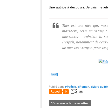
Une autrice à découvrir. Je vais me je
Tuer est une idée qui, mise
massacré, reste un visage : 
massacrer – subsiste la so
l’esprit, notamment de ceux q
de tuer ces visages, pour ce 
[Haut]
Publié dans
#Poésie
,
#Roman
,
#Mars au fé
Repost
0
S'inscrire à la newsletter