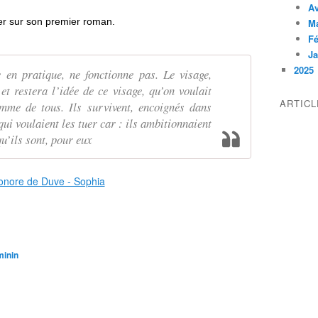
Av
ter sur son premier roman.
M
Fé
Ja
2025
 en pratique, ne fonctionne pas. Le visage,
et restera l’idée de ce visage, qu’on voulait
ARTIC
mme de tous. Ils survivent, encoignés dans
ui voulaient les tuer car : ils ambitionnaient
qu’ils sont, pour eux
minin