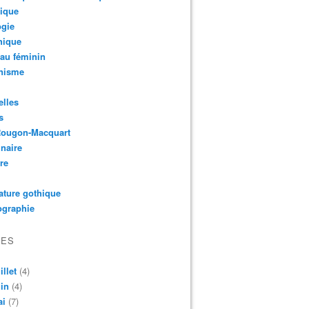
ique
ogie
hique
au féminin
nisme
lles
s
Rougon-Macquart
naire
re
rature gothique
ographie
VES
illet
(4)
in
(4)
ai
(7)