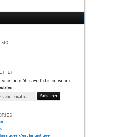
-MOI
ETTER
-vous pour être averti des nouveaux
publiés.
ORIES
an
ie
lassiques c'est fantastique