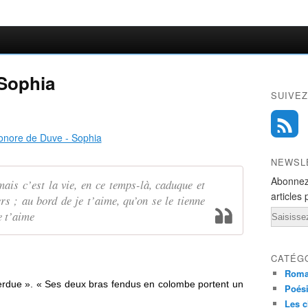
 Sophia
SUIVEZ
NEWSL
Abonnez
ais c’est la vie, en ce temps-là, caduque et
articles 
rs ; au bord de je t’aime, qu’on se le tienne
Email
e t’aime
CATÉG
Rom
perdue ». « Ses deux bras fendus en colombe portent un
Poés
Les c