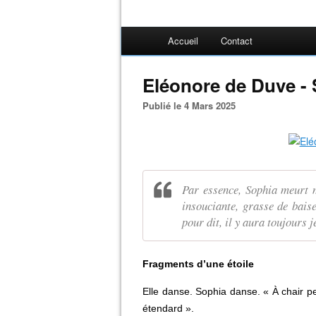
Accueil
Contact
Eléonore de Duve -
Publié le 4 Mars 2025
Par essence, Sophia meurt m
insouciante, grasse de baise
pour dit, il y aura toujours j
Fragments d’une étoile
Elle danse. Sophia danse. « À chair 
étendard ».