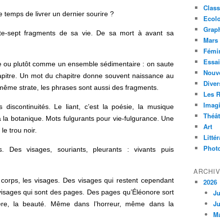
Class
le temps de livrer un dernier sourire ?
Ecol
Grap
te-sept fragments de sa vie. De sa mort à avant sa
Mars 
Fémi
Essai
 ou plutôt comme un ensemble sédimentaire : on saute
Nouve
hapitre. Un mot du chapitre donne souvent naissance au
Diver
même strate, les phrases sont aussi des fragments.
Les 
Imagi
 discontinuités. Le liant, c’est la poésie, la musique
Théât
 la botanique. Mots fulgurants pour vie-fulgurance. Une
Art
 le trou noir.
Litté
Phot
. Des visages, souriants, pleurants : vivants puis
ARCHI
 corps, les visages. Des visages qui restent cependant
2026
visages qui sont des pages. Des pages qu’Éléonore sort
Ju
Ju
ière, la beauté. Même dans l’horreur, même dans la
M