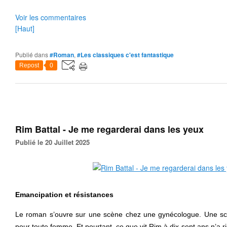
Voir les commentaires
[Haut]
Publié dans
#Roman
,
#Les classiques c'est fantastique
Repost
0
Rim Battal - Je me regarderai dans les yeux
Publié le 20 Juillet 2025
Emancipation et résistances
Le roman s’ouvre sur une scène chez une gynécologue. Une scè
pour toute femme. Et pourtant, ce que vit Rim à dix-sept ans n’a r