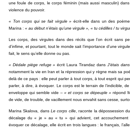
une foule de corps, le corps féminin (mais aussi masculin) dans
violence du pouvoir.
« Ton corps qui se fait virgule »
écrit-elle dans un des poème
Marina :
« au début n’étais qu’une virgule », « tu cédilles / tu virg
Les corps, des virgules dans des récits que l’on écrit sans 
d’infime, et pourtant, tout le monde sait l’importance d’une virgu
fait, le sens qu’elle donne ou pas.
« Dédale piège refuge »
écrit Laura Tirandaz dans
J’étais dans
notamment la vie en Iran et la répression qui y règne mais sa po
delà de ce pays : elle peut parler à tout corps, à tout esprit qui 
parler, à dire, à évoquer. Le corps est le terrain de l’indicible, d
enveloppe qui semble vide –
« et corps se dépeuple »
répond Ma
de vide, de trouble, de vacillement nous envahit sans cesse, sur
Marina Skalova, dans
Le corps cille
, raconte la dépossession du
décalage du « je » au « tu » qui advient, cet accouchement 
évoquer ce décalage, elle écrit en trois langues : le français, l’al