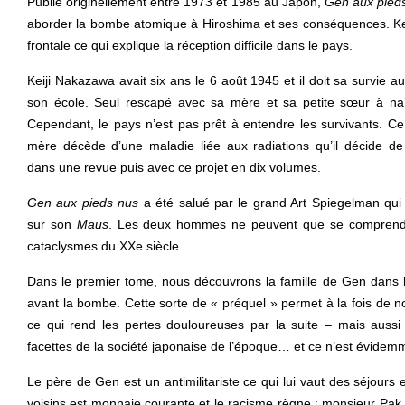
Publié originellement entre 1973 et 1985 au Japon,
Gen aux pied
aborder la bombe atomique à Hiroshima et ses conséquences. Kei
frontale ce qui explique la réception difficile dans le pays.
Keiji Nakazawa avait six ans le 6 août 1945 et il doit sa survie 
son école. Seul rescapé avec sa mère et sa petite sœur à naît
Cependant, le pays n’est pas prêt à entendre les survivants. C
mère décède d’une maladie liée aux radiations qu’il décide de 
dans une revue puis avec ce projet en dix volumes.
Gen aux pieds nus
a été salué par le grand Art Spiegelman qui
sur son
Maus
. Les deux hommes ne peuvent que se comprendre
cataclysmes du XXe siècle.
Dans le premier tome, nous découvrons la famille de Gen dans l
avant la bombe. Cette sorte de « préquel » permet à la fois de no
ce qui rend les pertes douloureuses par la suite – mais aussi 
facettes de la société japonaise de l’époque… et ce n’est évidemm
Le père de Gen est un antimilitariste ce qui lui vaut des séjours 
voisins est monnaie courante et le racisme règne : monsieur Pak, 