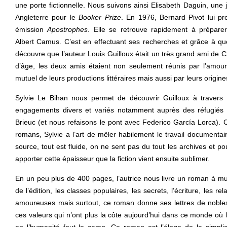
une porte fictionnelle. Nous suivons ainsi Elisabeth Daguin, une j
Angleterre pour le
Booker Prize
. En 1976, Bernard Pivot lui pr
émission
Apostrophes
. Elle se retrouve rapidement à prépare
Albert Camus. C’est en effectuant ses recherches et grâce à que
découvre que l’auteur Louis Guilloux était un très grand ami de 
d’âge, les deux amis étaient non seulement réunis par l’amour d
mutuel de leurs productions littéraires mais aussi par leurs origi
Sylvie Le Bihan nous permet de découvrir Guilloux à travers 
engagements divers et variés notamment auprès des réfugiés e
Brieuc (et nous refaisons le pont avec Federico García Lorca)
romans, Sylvie a l’art de mêler habilement le travail documentair
source, tout est fluide, on ne sent pas du tout les archives et po
apporter cette épaisseur que la fiction vient ensuite sublimer.
En un peu plus de 400 pages, l’autrice nous livre un roman à mul
de l’édition, les classes populaires, les secrets, l’écriture, les re
amoureuses mais surtout, ce roman donne ses lettres de noble
ces valeurs qui n’ont plus la côte aujourd’hui dans ce monde où l’