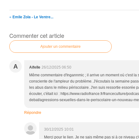
« Emile Zola - Le Ventre...
Commenter cet article
Ajouter un commentaire
A
Aifelle
26/12/2025 06:50
Même commentaire d'Ingannmic ; il arrive un moment où c'est la sa
consciente de l'ampleur du problème. J'écoutais la semaine pass
les abus dans le milieu périscolaire. J'en suis ressortie essorée p
écouter, c'était ici : https://www.radiofrance.fr/franceculture/podca
debat/agressions-sexuelles-dans-le-periscolaire-un-nouveau-m
Répondre
30/12/2025 10:01
Merci pour le lien. Je ne sais même pas si à ce niveau c'