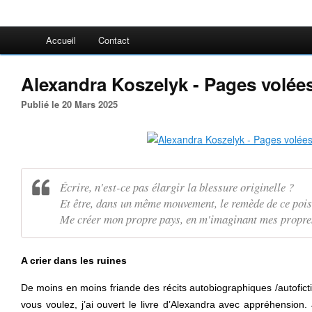
Accueil
Contact
Alexandra Koszelyk - Pages volée
Publié le 20 Mars 2025
Écrire, n'est-ce pas élargir la blessure originelle ?
Et être, dans un même mouvement, le remède de ce poi
Me créer mon propre pays, en m'imaginant mes propr
A crier dans les ruines
De moins en moins friande des récits autobiographiques /autofictio
vous voulez, j’ai ouvert le livre d’Alexandra avec appréhension. 