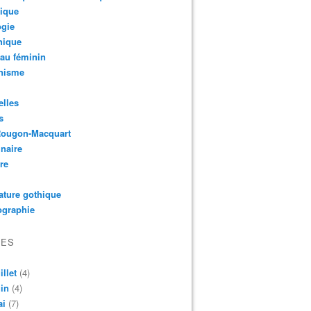
ique
ogie
hique
au féminin
nisme
lles
s
Rougon-Macquart
naire
re
rature gothique
ographie
VES
illet
(4)
in
(4)
ai
(7)