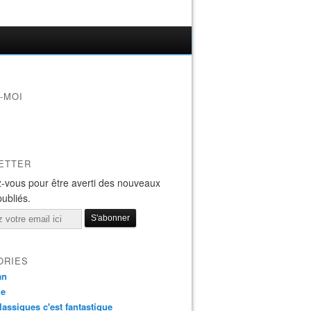
-MOI
ETTER
-vous pour être averti des nouveaux
publiés.
ORIES
an
ie
lassiques c'est fantastique