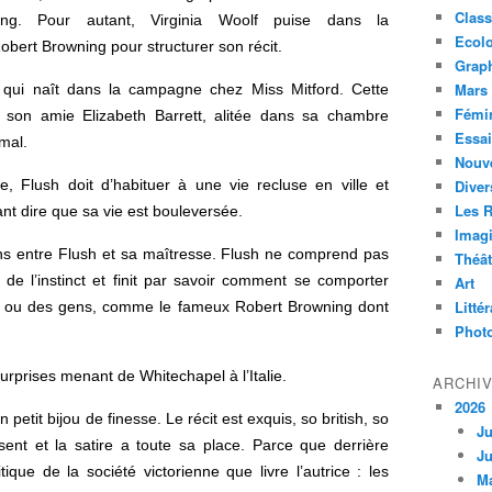
Class
ning. Pour autant, Virginia Woolf puise dans la
Ecol
bert Browning pour structurer son récit.
Grap
Mars 
 qui naît dans la campagne chez Miss Mitford. Cette
Fémi
 son amie Elizabeth Barrett, alitée dans sa chambre
Essai
mal.
Nouve
, Flush doit d’habituer à une vie recluse en ville et
Diver
Les 
ant dire que sa vie est bouleversée.
Imagi
ens entre Flush et sa maîtresse. Flush ne comprend pas
Théât
de l’instinct et finit par savoir comment se comporter
Art
Litté
ou des gens, comme le fameux Robert Browning dont
Phot
rprises menant de Whitechapel à l’Italie.
ARCHI
2026
etit bijou de finesse. Le récit est exquis, so british, so
Ju
sent et la satire a toute sa place. Parce que derrière
Ju
itique de la société victorienne que livre l’autrice : les
M