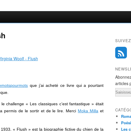
sh
SUIVEZ
NEWSL
Abonnez
articles 
lemotspourmots
que j’ai acheté ce livre qui a pourtant
Email
èque.
e challenge « Les classiques c’est fantastique » était
CATÉG
 permis de le sortir et de le lire. Merci
Moka Milla
et
Rom
Poés
Les c
933, « Flush » est la biographie fictive du chien de la