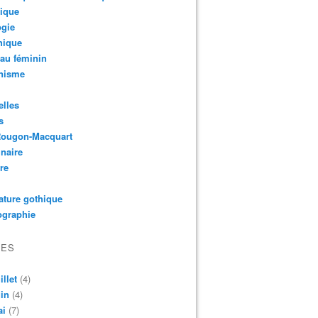
ique
ogie
hique
au féminin
nisme
lles
s
Rougon-Macquart
naire
re
rature gothique
ographie
VES
illet
(4)
in
(4)
ai
(7)