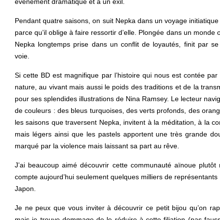
événement dramatique et à un exil.
Pendant quatre saisons, on suit Nepka dans un voyage initiatique
parce qu’il oblige à faire ressortir d’elle. Plongée dans un monde o
Nepka longtemps prise dans un conflit de loyautés, finit par se 
voie.
Si cette BD est magnifique par l’histoire qui nous est contée par 
nature, au vivant mais aussi le poids des traditions et de la transm
pour ses splendides illustrations de Nina Ramsey. Le lecteur nav
de couleurs : des bleus turquoises, des verts profonds, des or
les saisons que traversent Nepka, invitent à la méditation, à la co
mais légers ainsi que les pastels apportent une très grande do
marqué par la violence mais laissant sa part au rêve.
J’ai beaucoup aimé découvrir cette communauté aïnoue plutôt
compte aujourd’hui seulement quelques milliers de représentants 
Japon.
Je ne peux que vous inviter à découvrir ce petit bijou qu’on r
mais je trouve dommage de le réduire à cette filiation (pas faus